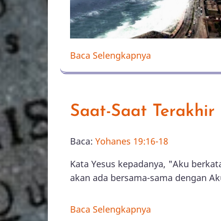
Baca Selengkapnya
Saat-Saat Terakhir
Baca:
Kata 
sesung
sama d