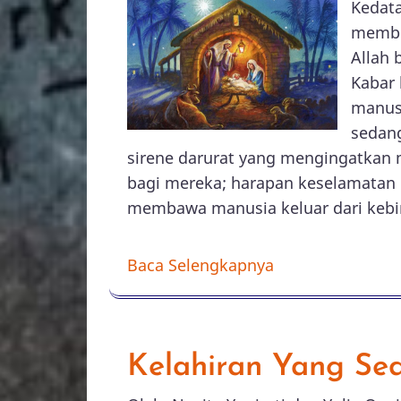
Kedata
membe
Allah 
Kabar 
manusi
sedang
sirene darurat yang mengingatkan
bagi mereka; harapan keselamatan k
membawa manusia keluar dari kebi
Baca Selengkapnya
Kelahiran Yang Se