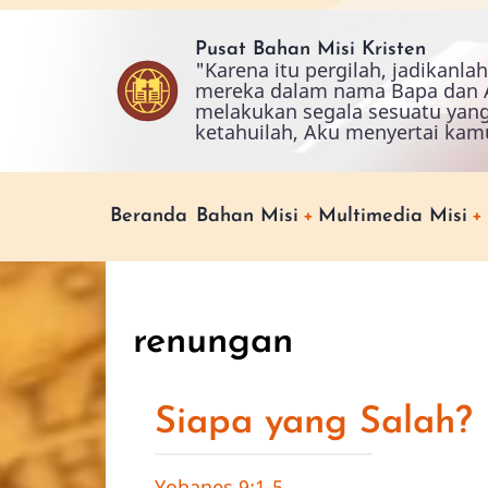
Skip
to
Pusat Bahan Misi Kristen
"Karena itu pergilah, jadikanl
main
mereka dalam nama Bapa dan A
content
melakukan segala sesuatu yan
ketahuilah, Aku menyertai kam
Main
Beranda
Bahan Misi
Multimedia Misi
navigation
renungan
Siapa yang Salah?
Yohanes 9:1-5