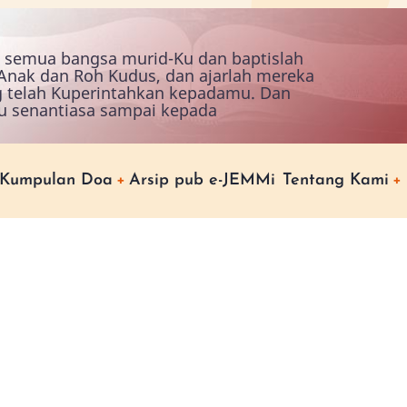
ah semua bangsa murid-Ku dan baptislah
nak dan Roh Kudus, dan ajarlah mereka
g telah Kuperintahkan kepadamu. Dan
u senantiasa sampai kepada
Kumpulan Doa
Arsip pub e-JEMMi
Tentang Kami