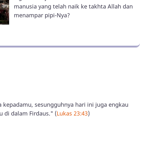
manusia yang telah naik ke takhta Allah dan
menampar pipi-Nya?
Yohanes 19:16-18
Yesus kepadanya, "Aku berkata kepadamu,
guhnya hari ini juga engkau akan ada bersama-
engan Aku di dalam Firdaus." (
Lukas 23:43
)