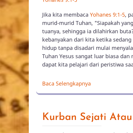
Jika kita membaca
Yohanes 9:1-5
, p
murid-murid Tuhan, "Siapakah yang 
tuanya, sehingga ia dilahirkan but
kebanyakan dari kita ketika sedan
hidup tanpa disadari mulai menyal
Tuhan Yesus sangat luar biasa dan 
dapat kita pelajari dari peristiwa saa
Baca Selengkapnya
Kurban Sejati Atau