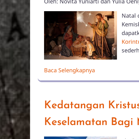
Oleh: Novita Yuniarti dan Yulia Oeni
Natal 
Kemisk
dapatk
Korint
seder
Baca Selengkapnya
Kedatangan Kristu
Keselamatan Bagi 