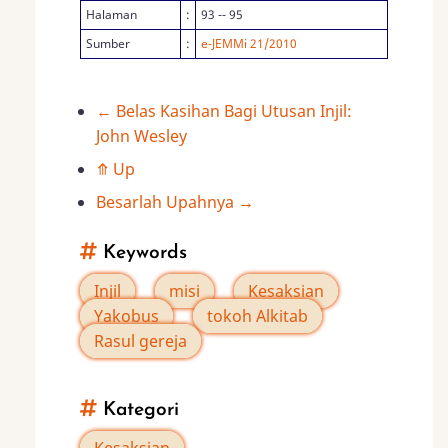
Halaman
:
93 -- 95
Sumber
:
e-JEMMi 21/2010
←
Belas Kasihan Bagi Utusan Injil:
Book
John Wesley
traversal
⤊
Up
Besarlah Upahnya
→
links
Keywords
for
Injil
misi
Kesaksian
Berkhotbah
Yakobus
tokoh Alkitab
Rasul gereja
dari
Atap
Kategori
Kesaksian