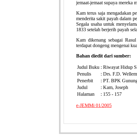
jemaat-jemaat supaya mereka m
Kam terus saja mengadakan per
menderita sakit payah dalam p
Segala usaha untuk menyelama
1833 setelah berjerih payah se
Kam dikenang sebagai Rasul 
terdapat dongeng mengenai ku
Bahan diedit dari sumber:
Judul Buku
:
Riwayat Hidup S
Penulis
:
Drs. F.D. Wellem
Penerbit
:
PT. BPK Gunung 
Judul
:
Kam, Joseph
Halaman
:
155 - 157
e-JEMMi 01/2005