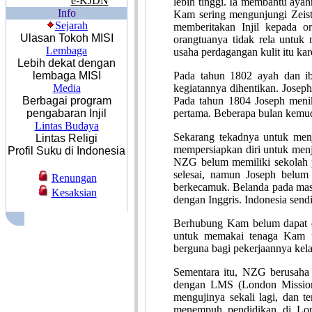
e-KJDN
lebih tinggi. Ia membantu ayah
Info
Kam sering mengunjungi Zeist
Sejarah
memberitakan Injil kepada or
Ulasan Tokoh MISI
orangtuanya tidak rela untuk
Lembaga
usaha perdagangan kulit itu k
Lebih dekat dengan
lembaga MISI
Pada tahun 1802 ayah dan ib
Media
kegiatannya dihentikan. Josep
Berbagai program
Pada tahun 1804 Joseph menik
pengabaran Injil
pertama. Beberapa bulan kemud
Lintas Budaya
Sekarang tekadnya untuk menj
Lintas Religi
mempersiapkan diri untuk menj
Profil Suku di Indonesia
NZG belum memiliki sekolah pe
selesai, namun Joseph belum
Renungan
berkecamuk. Belanda pada masa 
Kesaksian
dengan Inggris. Indonesia sendi
Berhubung Kam belum dapat d
untuk memakai tenaga Kam u
berguna bagi pekerjaannya kel
Sementara itu, NZG berusaha 
dengan LMS (London Mission
mengujinya sekali lagi, dan te
menempuh pendidikan di Lon