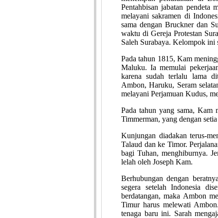
Pentahbisan jabatan pendeta 
melayani sakramen di Indones
sama dengan Bruckner dan Su
waktu di Gereja Protestan Sur
Saleh Surabaya. Kelompok ini s
Pada tahun 1815, Kam meningg
Maluku. Ia memulai pekerjaa
karena sudah terlalu lama di
Ambon, Haruku, Seram selatan
melayani Perjamuan Kudus, me
Pada tahun yang sama, Kam m
Timmerman, yang dengan setia
Kunjungan diadakan terus-men
Talaud dan ke Timor. Perjalan
bagi Tuhan, menghiburnya. Je
lelah oleh Joseph Kam.
Berhubungan dengan beratnya
segera setelah Indonesia dis
berdatangan, maka Ambon menj
Timur harus melewati Ambon. 
tenaga baru ini. Sarah meng