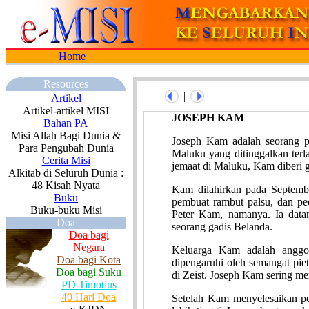
Home
Resources
|
Artikel
Artikel-artikel MISI
JOSEPH KAM
Bahan PA
Misi Allah Bagi Dunia &
Joseph Kam adalah seorang pe
Para Pengubah Dunia
Maluku yang ditinggalkan ter
Cerita Misi
jemaat di Maluku, Kam diberi 
Alkitab di Seluruh Dunia :
48 Kisah Nyata
Kam dilahirkan pada Septemb
Buku
pembuat rambut palsu, dan pe
Buku-buku Misi
Peter Kam, namanya. Ia data
Doa
seorang gadis Belanda.
Doa bagi
Negara
Keluarga Kam adalah anggot
Doa bagi Kota
dipengaruhi oleh semangat pi
Doa bagi Suku
di Zeist. Joseph Kam sering me
PD Timotius
40 Hari Doa
Setelah Kam menyelesaikan pe