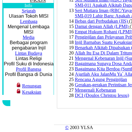
e-KJDN
SMI-011 Apakah Alkitab Dapa
Info
13
Seri Mutiara Iman (RBC/Yaya
Sejarah
SMI-019 Lahir Baru: Apakah 
Ulasan Tokoh MISI
14
Bebas dari Perbudakan (JIS)
(T
Lembaga
15
Damai dengan Allah (LPMI)
(
Mengenal Lembaga
16
Empat Hukum Rohani (LPMI
MISI
17
Penginjilan dan Pelayanan Pri
Media
18
Injil Barnabas Suatu Kesaksia
Berbagai program
19
Benarkah Alkitab Dipalsukan
pengabaran Injil
20
Allah Itu Esa Di Dalam Tritu
Lintas Budaya
21
Mengenal Kebenaran Injil (Su
Lintas Religi
22
Bagaimana Supaya Dosa Anda
Profil Suku di Indonesia
23
Bagaimana Kita Berdoa (Sumb
Profil Bangsa
24
Ajarilah Aku JalanMu Ya` All
Profil Bangsa di Dunia
25
Rencana Agung Penginjilan
26
Gerakan-gerakan Perintisan J
Renungan
27
Mengenali Kebenaran
Kesaksian
28
DCI (Doulos Christou Iesou)
©
2003 YLSA