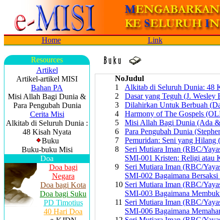
Home
Link
Resources
Artikel
No
Judul
Artikel-artikel MISI
1
Alkitab di Seluruh Dunia: 48
Bahan PA
2
Dasar yang Teguh (J. Wesley B
Misi Allah Bagi Dunia &
3
Dilahirkan Untuk Berbuah (D
Para Pengubah Dunia
4
Harmony of The Gospels (OL
Cerita Misi
5
Misi Allah Bagi Dunia (Ada 
Alkitab di Seluruh Dunia :
6
Para Pengubah Dunia (Stephen
48 Kisah Nyata
7
Pemuridan: Seni yang Hilang
Buku
8
Seri Mutiara Iman (RBC/Yaya
Buku-buku Misi
SMI-001 Kristen: Religi atau K
Doa
9
Seri Mutiara Iman (RBC/Yaya
Doa bagi
SMI-002 Bagaimana Bersaksi 
Negara
10
Seri Mutiara Iman (RBC/Yaya
Doa bagi Kota
SMI-003 Bagaimana Membukt
Doa bagi Suku
11
Seri Mutiara Iman (RBC/Yaya
PD Timotius
SMI-006 Bagaimana Memaham
40 Hari Doa
12
Seri Mutiara Iman (RBC/Yaya