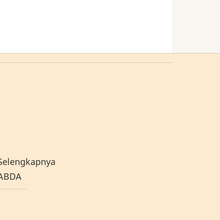
elengkapnya
SABDA