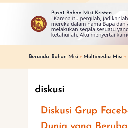
Skip
to
Pusat Bahan Misi Kristen
"Karena itu pergilah, jadikanl
main
mereka dalam nama Bapa dan A
content
melakukan segala sesuatu yan
ketahuilah, Aku menyertai kam
Main
Beranda
Bahan Misi
Multimedia Misi
navigation
diskusi
Diskusi Grup Face
Dunia yang Beruba