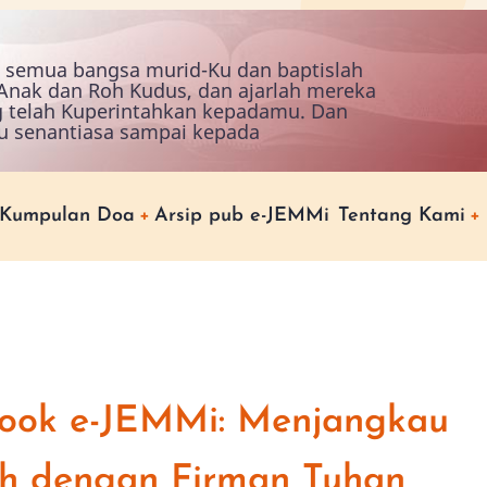
ah semua bangsa murid-Ku dan baptislah
nak dan Roh Kudus, dan ajarlah mereka
g telah Kuperintahkan kepadamu. Dan
u senantiasa sampai kepada
Kumpulan Doa
Arsip pub e-JEMMi
Tentang Kami
book e-JEMMi: Menjangkau
h dengan Firman Tuhan