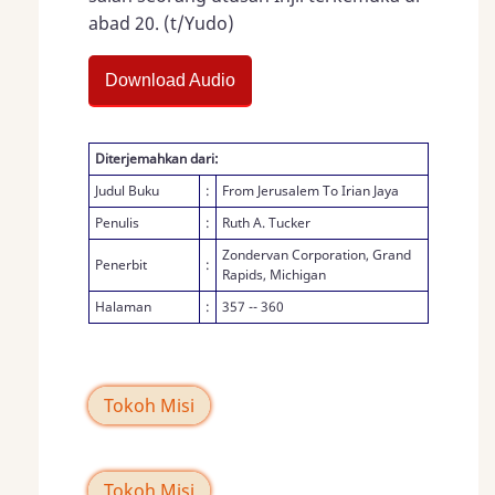
abad 20. (t/Yudo)
Download Audio
Diterjemahkan dari:
Judul Buku
:
From Jerusalem To Irian Jaya
Penulis
:
Ruth A. Tucker
Zondervan Corporation, Grand
Penerbit
:
Rapids, Michigan
Halaman
:
357 -- 360
Tokoh Misi
Tokoh Misi