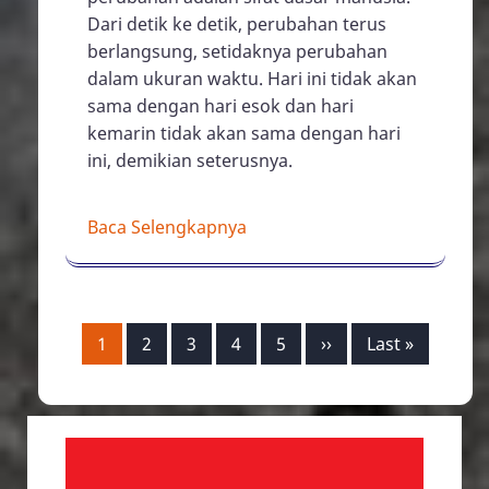
Dari detik ke detik, perubahan terus
berlangsung, setidaknya perubahan
dalam ukuran waktu. Hari ini tidak akan
sama dengan hari esok dan hari
kemarin tidak akan sama dengan hari
ini, demikian seterusnya.
Baca Selengkapnya
Pagination
Page
1
Page
2
Page
3
Page
4
Page
5
Next
››
Last
Last »
page
page