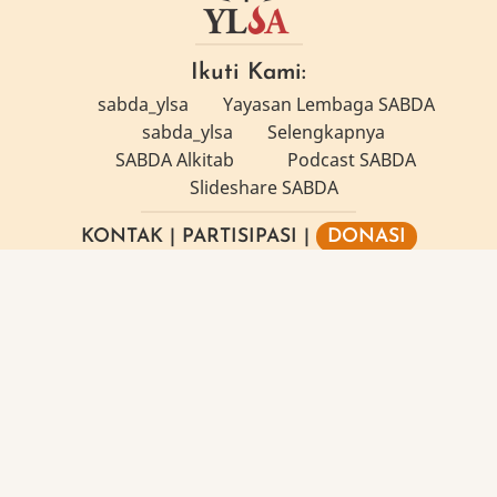
Ikuti Kami:
sabda_ylsa
Yayasan Lembaga SABDA
sabda_ylsa
Selengkapnya
SABDA Alkitab
Podcast SABDA
Slideshare SABDA
KONTAK
|
PARTISIPASI
|
DONASI
Copyright
© 2019 -
2026
Yayasan Lembaga SABDA
(YLSA).
All Rights Reserved.
Bank BCA Cabang Pasar Legi Solo - No. Rekening:
0790266579 - a.n. Yulia Oeniyati
WA:
0881-2979-100
| Email:
ylsa@sabda.org
|
Situs:
ylsa.org
-
sabda.org