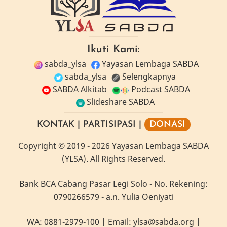
Ikuti Kami:
sabda_ylsa
Yayasan Lembaga SABDA
sabda_ylsa
Selengkapnya
SABDA Alkitab
Podcast SABDA
Slideshare SABDA
KONTAK
|
PARTISIPASI
|
DONASI
Copyright
© 2019 -
2026
Yayasan Lembaga SABDA
(YLSA).
All Rights Reserved.
Bank BCA Cabang Pasar Legi Solo - No. Rekening:
0790266579 - a.n. Yulia Oeniyati
WA:
0881-2979-100
| Email:
ylsa@sabda.org
|