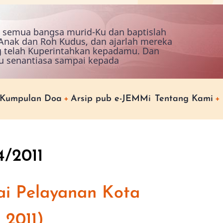
ah semua bangsa murid-Ku dan baptislah
nak dan Roh Kudus, dan ajarlah mereka
g telah Kuperintahkan kepadamu. Dan
u senantiasa sampai kepada
Kumpulan Doa
Arsip pub e-JEMMi
Tentang Kami
4/2011
i Pelayanan Kota
- 2011)