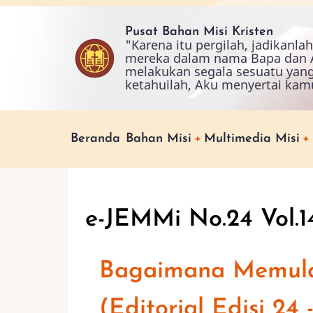
Skip
to
Pusat Bahan Misi Kristen
"Karena itu pergilah, jadikanl
main
mereka dalam nama Bapa dan A
content
melakukan segala sesuatu yan
ketahuilah, Aku menyertai kam
Main
Beranda
Bahan Misi
Multimedia Misi
navigation
e-JEMMi No.24 Vol.1
Bagaimana Memula
(Editorial Edisi 24 