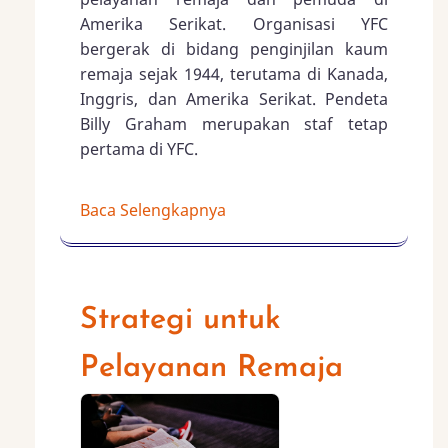
Amerika Serikat. Organisasi YFC
bergerak di bidang penginjilan kaum
remaja sejak 1944, terutama di Kanada,
Inggris, dan Amerika Serikat. Pendeta
Billy Graham merupakan staf tetap
pertama di YFC.
Baca Selengkapnya
Strategi untuk
Pelayanan Remaja