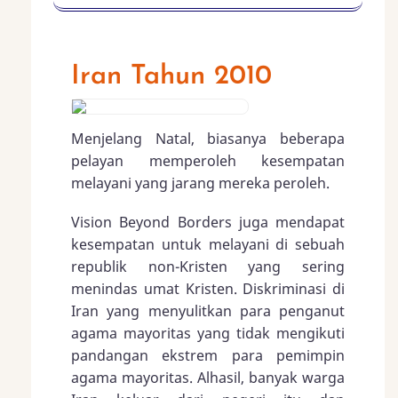
Iran Tahun 2010
Menjelang Natal, biasanya beberapa
pelayan memperoleh kesempatan
melayani yang jarang mereka peroleh.
Vision Beyond Borders juga mendapat
kesempatan untuk melayani di sebuah
republik non-Kristen yang sering
menindas umat Kristen. Diskriminasi di
Iran yang menyulitkan para penganut
agama mayoritas yang tidak mengikuti
pandangan ekstrem para pemimpin
agama mayoritas. Alhasil, banyak warga