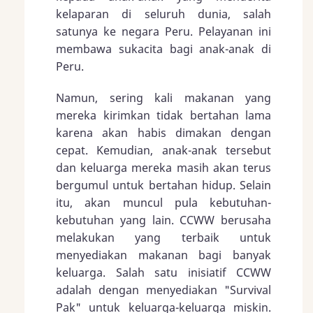
kelaparan di seluruh dunia, salah
satunya ke negara Peru. Pelayanan ini
membawa sukacita bagi anak-anak di
Peru.
Namun, sering kali makanan yang
mereka kirimkan tidak bertahan lama
karena akan habis dimakan dengan
cepat. Kemudian, anak-anak tersebut
dan keluarga mereka masih akan terus
bergumul untuk bertahan hidup. Selain
itu, akan muncul pula kebutuhan-
kebutuhan yang lain. CCWW berusaha
melakukan yang terbaik untuk
menyediakan makanan bagi banyak
keluarga. Salah satu inisiatif CCWW
adalah dengan menyediakan "Survival
Pak" untuk keluarga-keluarga miskin.