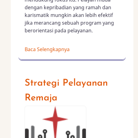
dengan kepribadian yang ramah dan
karismatik mungkin akan lebih efektif
jika merancang sebuah program yang
berorientasi pada pelayanan.
Baca Selengkapnya
Strategi Pelayanan
Remaja