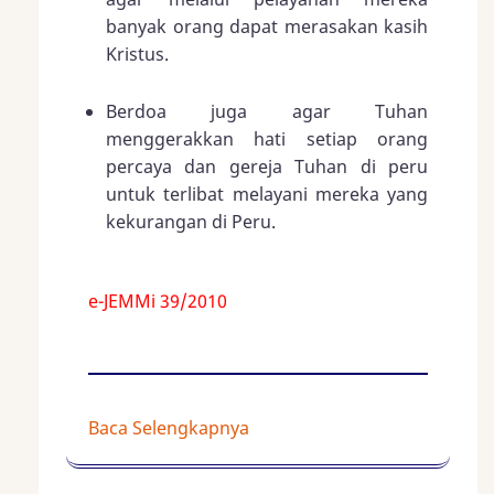
banyak orang dapat merasakan kasih
Kristus.
Berdoa juga agar Tuhan
menggerakkan hati setiap orang
percaya dan gereja Tuhan di peru
untuk terlibat melayani mereka yang
kekurangan di Peru.
e-JEMMi 39/2010
Baca Selengkapnya