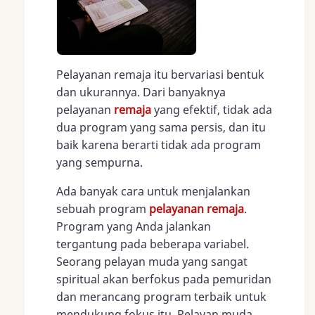
Pelayanan remaja itu bervariasi bentuk
dan ukurannya. Dari banyaknya
pelayanan
remaja
yang efektif, tidak ada
dua program yang sama persis, dan itu
baik karena berarti tidak ada program
yang sempurna.
Ada banyak cara untuk menjalankan
sebuah program
pelayanan remaja
.
Program yang Anda jalankan
tergantung pada beberapa variabel.
Seorang pelayan muda yang sangat
spiritual akan berfokus pada pemuridan
dan merancang program terbaik untuk
mendukung fokus itu. Pelayan muda