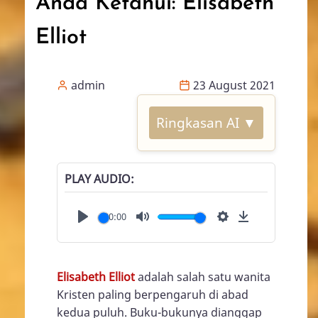
Anda Ketahui: Elisabeth
Elliot
admin
23 August 2021
Ringkasan AI ▼
PLAY AUDIO
00:00
Play
Mute
Settings
Download
Elisabeth Elliot
adalah salah satu wanita
Kristen paling berpengaruh di abad
kedua puluh. Buku-bukunya dianggap