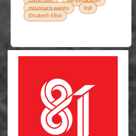
tokoh misi
penjangkauan
misionaris wanita
Injil
Elisabeth Elliot