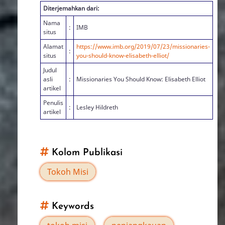
Diterjemahkan dari:
Nama
:
IMB
situs
Alamat
https://www.imb.org/2019/07/23/missionaries-
:
situs
you-should-know-elisabeth-elliot/
Judul
asli
:
Missionaries You Should Know: Elisabeth Elliot
artikel
Penulis
:
Lesley Hildreth
artikel
Kolom Publikasi
Tokoh Misi
Keywords