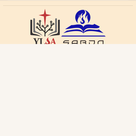
Ikuti Kami:
sabda_ylsa
Yayasan Lembaga SABDA
sabda_ylsa
Selengkapnya
SABDA Alkitab
Podcast SABDA
Slideshare SABDA
KONTAK
|
PARTISIPASI
|
DONASI
Copyright
© 2019 -
2026
Yayasan Lembaga SABDA
(YLSA).
All Rights Reserved.