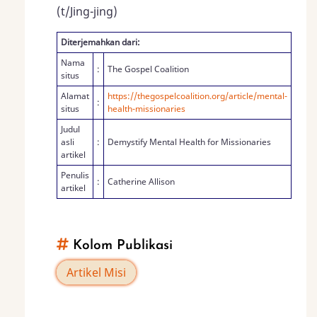
(t/Jing-jing)
Diterjemahkan dari:
Nama
:
The Gospel Coalition
situs
Alamat
https://thegospelcoalition.org/article/mental-
:
situs
health-missionaries
Judul
asli
:
Demystify Mental Health for Missionaries
artikel
Penulis
:
Catherine Allison
artikel
Kolom Publikasi
Artikel Misi