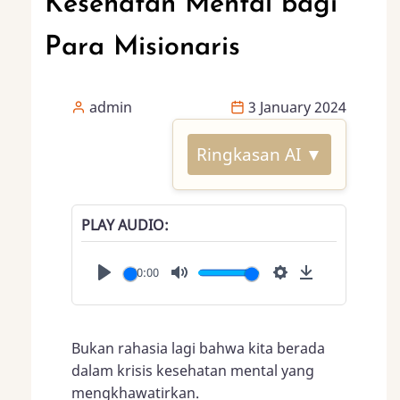
Kesehatan Mental bagi
Para Misionaris
admin
3 January 2024
Ringkasan AI ▼
PLAY AUDIO
00:00
Play
Mute
Settings
Download
Bukan rahasia lagi bahwa kita berada
dalam krisis kesehatan mental yang
mengkhawatirkan.