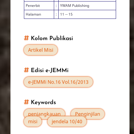
Penerbit
:
YWAM Publishing
Halaman
:
11 -- 15
Kolom Publikasi
Artikel Misi
Edisi e-JEMMi
e-JEMMi No.16 Vol.16/2013
Keywords
penjangkauan
Penginjilan
misi
jendela 10/40