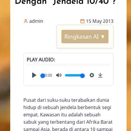
Dengan "Jendela 10/40"?
admin
15 May 2013
Ringkasan AI ▼
PLAY AUDIO
00:00
Play
Mute
Settings
Download
Pusat dari suku-suku terabaikan dunia
hidup di sebuah jendela berbentuk segi
empat. Kawasan itu adalah sebuah
sabuk yang terbentang dari Afrika Barat
sampai Asia, berada di antara 10 sampai