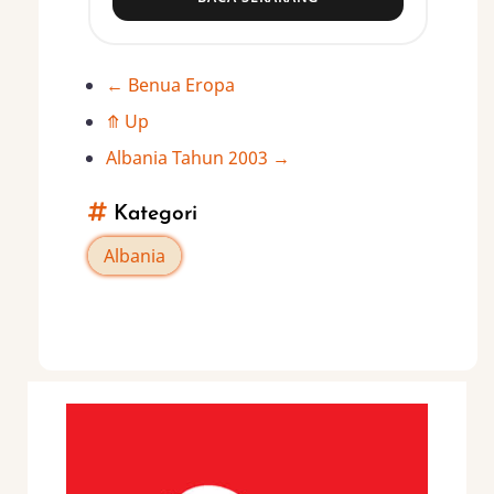
←
Benua Eropa
Book
⤊
Up
traversal
Albania Tahun 2003
→
links
Kategori
for
Albania
Albania