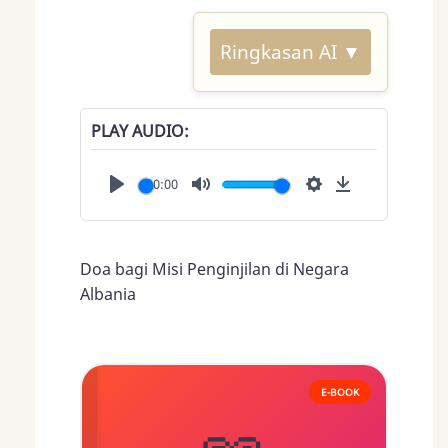
Ringkasan AI ▼
PLAY AUDIO
00:00
Play
Mute
Settings
Download
Doa bagi Misi Penginjilan di Negara
Albania
E-BOOK