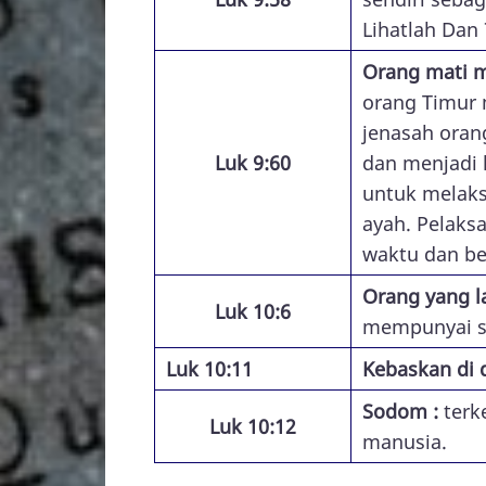
Lihatlah Dan 
Orang mati m
orang Timur 
jenasah oran
Luk 9:60
dan menjadi 
untuk melak
ayah. Pelaks
waktu dan be
Orang yang l
Luk 10:6
mempunyai si
Luk 10:11
Kebaskan di
Sodom :
terk
Luk 10:12
manusia.