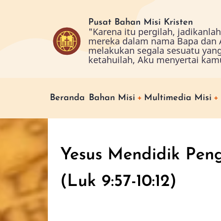
Skip
to
Pusat Bahan Misi Kristen
"Karena itu pergilah, jadikanl
main
mereka dalam nama Bapa dan A
content
melakukan segala sesuatu yan
ketahuilah, Aku menyertai kam
Main
Beranda
Bahan Misi
Multimedia Misi
navigation
Yesus Mendidik Peng
(Luk 9:57-10:12)