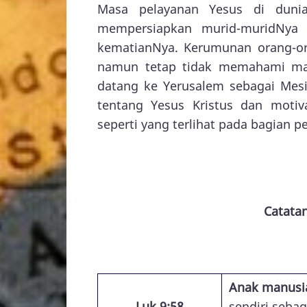
Masa pelayanan Yesus di dunia
mempersiapkan murid-muridNya 
kematianNya. Kerumunan orang-or
namun tetap tidak memahami ma
datang ke Yerusalem sebagai Mes
tentang Yesus Kristus dan motiv
seperti yang terlihat pada bagian p
Catata
Anak manusia
Luk 9:58
sendiri sebag