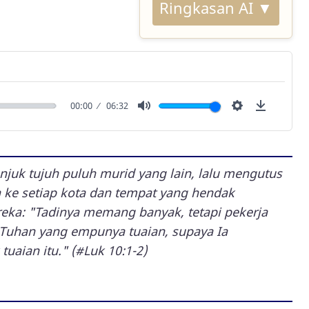
Ringkasan AI ▼
00:00
06:32
Mute
Settings
Downlo
juk tujuh puluh murid yang lain, lalu mengutus
ke setiap kota dan tempat yang hendak
eka: "Tadinya memang banyak, tetapi pekerja
a Tuhan yang empunya tuaian, supaya Ia
uaian itu." (#Luk 10:1-2)