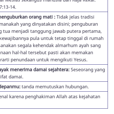
7:13-14.
enguburkan orang mati :
Tidak jelas tradisi
manakah yang dinyatakan disini; penguburan
g tua menjadi tanggung jawab putera pertama,
kewajibannya pula untuk tetap tinggal di rumah
sanakan segala kehendak almarhum ayah sang
anaan hal-hal tersebut pasti akan memakan
rarti penundaan untuk mengikuti Yesus.
ayak menerima damai sejahtera:
Seseorang yang
fat damai.
 depanmu:
tanda memutuskan hubungan.
enal karena penghakiman Allah atas kejahatan