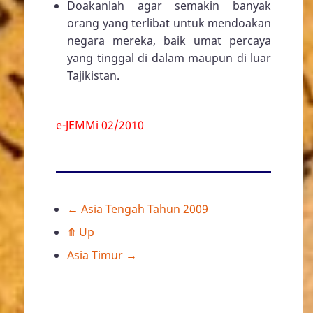
Doakanlah agar semakin banyak
orang yang terlibat untuk mendoakan
negara mereka, baik umat percaya
yang tinggal di dalam maupun di luar
Tajikistan.
e-JEMMi 02/2010
←
Asia Tengah Tahun 2009
Book
⤊
Up
traversal
Asia Timur
→
links