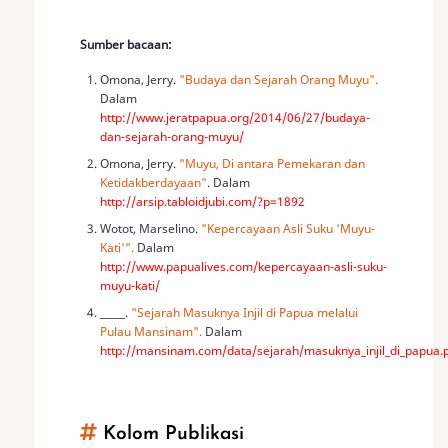
Sumber bacaan:
Omona, Jerry.
"Budaya dan Sejarah Orang Muyu".
Dalam
http://www.jeratpapua.org/2014/06/27/budaya-
dan-sejarah-orang-muyu/
Omona, Jerry.
"Muyu, Di antara Pemekaran dan
Ketidakberdayaan"
. Dalam
http://arsip.tabloidjubi.com/?p=1892
Wotot, Marselino.
"Kepercayaan Asli Suku 'Muyu-
Kati'".
Dalam
http://www.papualives.com/kepercayaan-asli-suku-
muyu-kati/
_____.
"Sejarah Masuknya Injil di Papua melalui
Pulau Mansinam".
Dalam
http://mansinam.com/data/sejarah/masuknya_injil_di_papua.
Kolom Publikasi