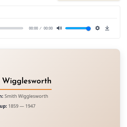
00:00
00:00
Mute
Settings
Downlo
 Wigglesworth
n:
Smith Wigglesworth
up:
1859 — 1947