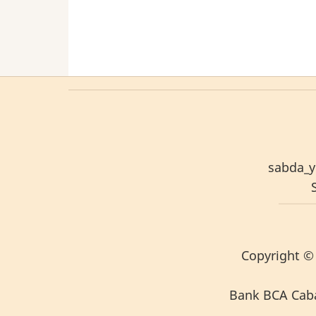
sabda_y
S
Copyright
© 
Bank BCA Caban