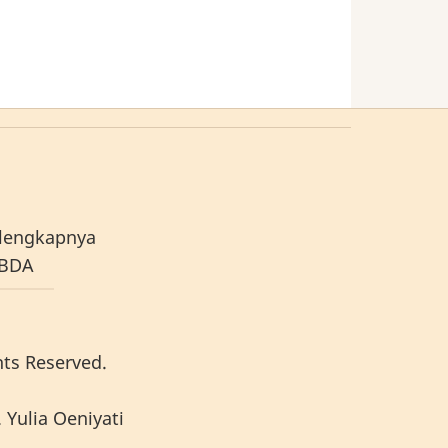
lengkapnya
ABDA
hts Reserved.
 Yulia Oeniyati