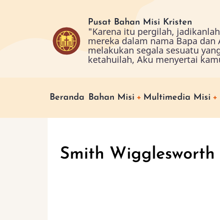
Skip
to
Pusat Bahan Misi Kristen
"Karena itu pergilah, jadikanl
main
mereka dalam nama Bapa dan A
content
melakukan segala sesuatu yan
ketahuilah, Aku menyertai kam
Main
Beranda
Bahan Misi
Multimedia Misi
navigation
Smith Wigglesworth