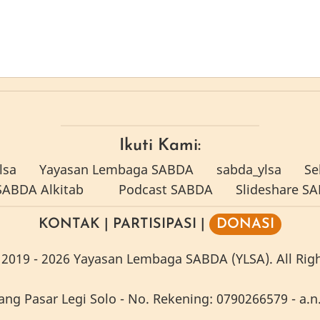
Ikuti Kami:
lsa
Yayasan Lembaga SABDA
sabda_ylsa
Se
ABDA Alkitab
Podcast SABDA
Slideshare S
KONTAK
|
PARTISIPASI
|
DONASI
2019 -
2026
Yayasan Lembaga SABDA (YLSA).
All Rig
g Pasar Legi Solo - No. Rekening: 0790266579 - a.n.