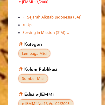
e-JEMMi 13/2006
←
Sejarah Alkitab Indonesia (SAI)
Book
⤊
Up
traversal
Serving in Mission (SIM)
→
links
Kategori
for
Lembaga Misi
Send
Kolom Publikasi
Internasional
Sumber Misi
Edisi e-JEMMi
e-JEMMI No.13 Vol.09/2006