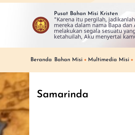
Skip
to
Pusat Bahan Misi Kristen
"Karena itu pergilah, jadikanl
main
mereka dalam nama Bapa dan A
content
melakukan segala sesuatu yan
ketahuilah, Aku menyertai kam
Main
Beranda
Bahan Misi
Multimedia Misi
navigation
Samarinda