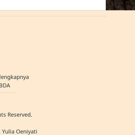
lengkapnya
ABDA
hts Reserved.
 Yulia Oeniyati