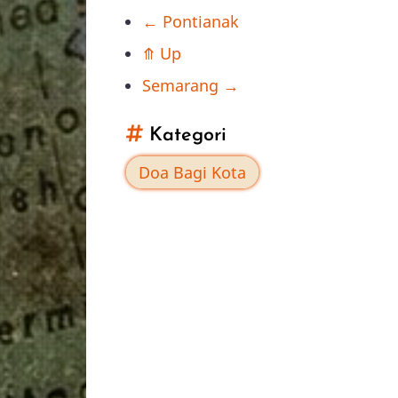
←
Pontianak
Book
⤊
Up
traversal
Semarang
→
links
Kategori
for
Doa Bagi Kota
Samarinda