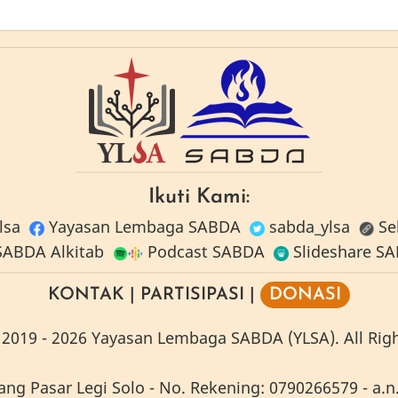
Ikuti Kami:
lsa
Yayasan Lembaga SABDA
sabda_ylsa
Se
ABDA Alkitab
Podcast SABDA
Slideshare S
KONTAK
|
PARTISIPASI
|
DONASI
2019 -
2026
Yayasan Lembaga SABDA (YLSA).
All Rig
g Pasar Legi Solo - No. Rekening: 0790266579 - a.n.