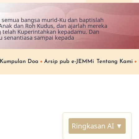
ah semua bangsa murid-Ku dan baptislah
nak dan Roh Kudus, dan ajarlah mereka
g telah Kuperintahkan kepadamu. Dan
u senantiasa sampai kepada
Kumpulan Doa
Arsip pub e-JEMMi
Tentang Kami
Ringkasan AI ▼