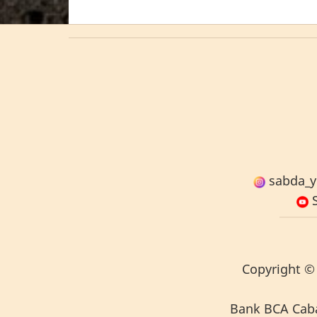
sabda_y
S
Copyright
© 
Bank BCA Caban