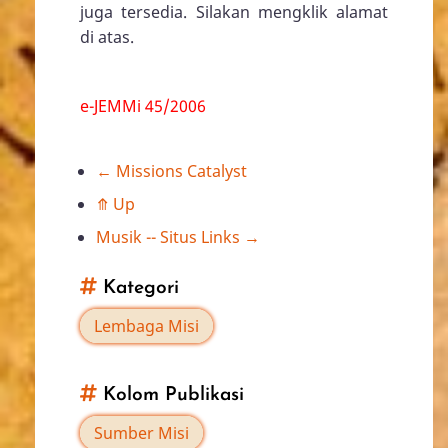
juga tersedia. Silakan mengklik alamat
di atas.
e-JEMMi 45/2006
←
Missions Catalyst
Book
⤊
Up
traversal
Musik -- Situs Links
→
links
Kategori
for
Lembaga Misi
Multi-
Kolom Publikasi
Lingualtracts
Sumber Misi