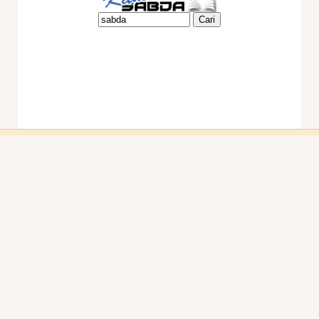
Ikuti Kami:
sabda_ylsa
Yayasan Lembaga SABDA
sabda_ylsa
Selengkapnya
SABDA Alkitab
Podcast SABDA
Slideshare SABDA
KONTAK
|
PARTISIPASI
|
DONASI