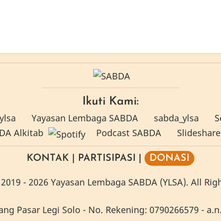
Ikuti Kami:
ylsa
Yayasan Lembaga SABDA
sabda_ylsa
S
A Alkitab
Podcast SABDA
Slideshar
KONTAK
|
PARTISIPASI
|
DONASI
2019 -
2026
Yayasan Lembaga SABDA (YLSA).
All Rig
g Pasar Legi Solo - No. Rekening: 0790266579 - a.n.