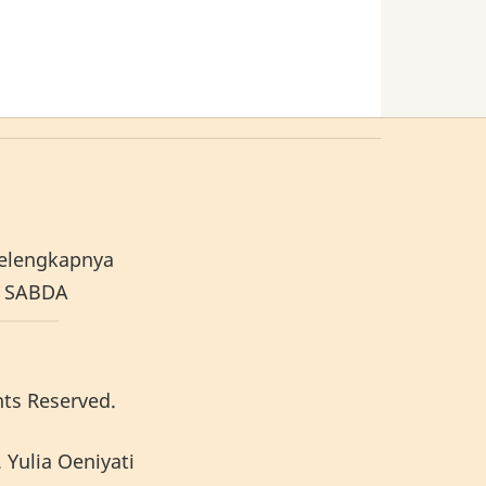
elengkapnya
e SABDA
hts Reserved.
 Yulia Oeniyati