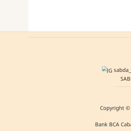
sabda_
SABD
Copyright
© 
Bank BCA Caban