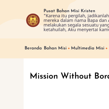
Skip
to
Pusat Bahan Misi Kristen
"Karena itu pergilah, jadikanl
main
mereka dalam nama Bapa dan A
content
melakukan segala sesuatu yan
ketahuilah, Aku menyertai kam
Main
Beranda
Bahan Misi
Multimedia Misi
navigation
Mission Without Bord