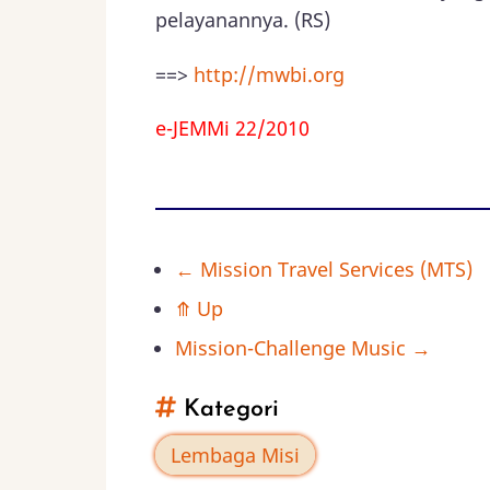
pelayanannya. (RS)
==>
http://mwbi.org
e-JEMMi 22/2010
←
Mission Travel Services (MTS)
Book
⤊
Up
traversal
Mission-Challenge Music
→
links
Kategori
for
Lembaga Misi