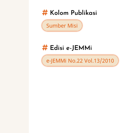
Mission
Kolom Publikasi
Without
Sumber Misi
Border
Edisi e-JEMMi
International
e-JEMMi No.22 Vol.13/2010