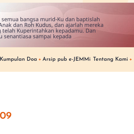
ah semua bangsa murid-Ku dan baptislah
nak dan Roh Kudus, dan ajarlah mereka
g telah Kuperintahkan kepadamu. Dan
u senantiasa sampai kepada
Kumpulan Doa
Arsip pub e-JEMMi
Tentang Kami
009