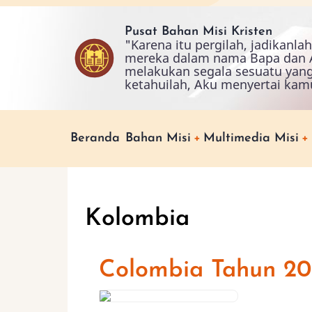
Skip
to
Pusat Bahan Misi Kristen
"Karena itu pergilah, jadikanl
main
mereka dalam nama Bapa dan A
content
melakukan segala sesuatu yan
ketahuilah, Aku menyertai kam
Main
Beranda
Bahan Misi
Multimedia Misi
navigation
Kolombia
Colombia Tahun 2