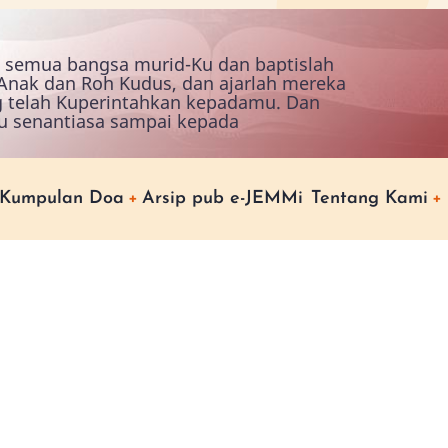
ah semua bangsa murid-Ku dan baptislah
nak dan Roh Kudus, dan ajarlah mereka
g telah Kuperintahkan kepadamu. Dan
u senantiasa sampai kepada
Kumpulan Doa
Arsip pub e-JEMMi
Tentang Kami
a