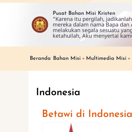
Skip
to
Pusat Bahan Misi Kristen
"Karena itu pergilah, jadikanl
main
mereka dalam nama Bapa dan A
content
melakukan segala sesuatu yan
ketahuilah, Aku menyertai kam
Main
Beranda
Bahan Misi
Multimedia Misi
navigation
Indonesia
Betawi di Indonesi