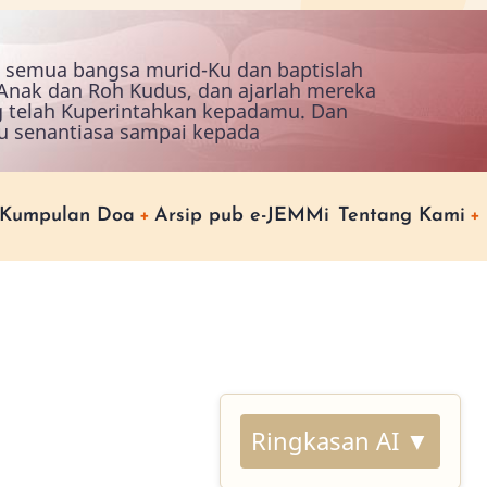
ah semua bangsa murid-Ku dan baptislah
nak dan Roh Kudus, dan ajarlah mereka
g telah Kuperintahkan kepadamu. Dan
u senantiasa sampai kepada
Kumpulan Doa
Arsip pub e-JEMMi
Tentang Kami
Ringkasan AI ▼