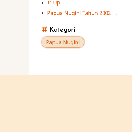
⤊
Up
traversal
Papua Nugini Tahun 2002
→
links
Kategori
for
Papua Nugini
Papua
Nugini