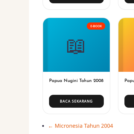
E-BOOK
📖
Papua Nugini Tahun 2008
Papu
BACA SEKARANG
←
Micronesia Tahun 2004
Book