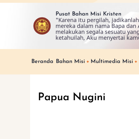
Skip
to
Pusat Bahan Misi Kristen
"Karena itu pergilah, jadikanl
main
mereka dalam nama Bapa dan A
content
melakukan segala sesuatu yan
ketahuilah, Aku menyertai kam
Main
Beranda
Bahan Misi
Multimedia Misi
navigation
Papua Nugini