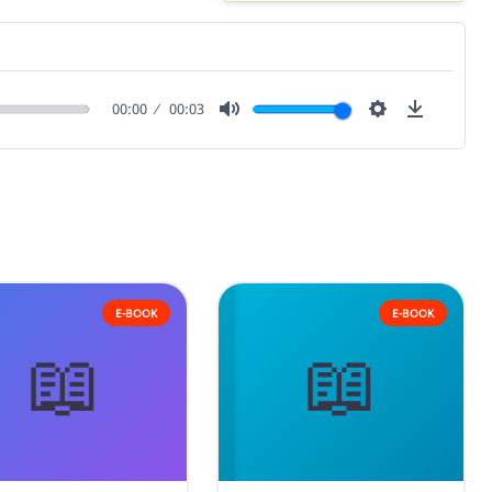
00:00
00:03
Mute
Settings
Downlo
E-BOOK
E-BOOK
📖
📖