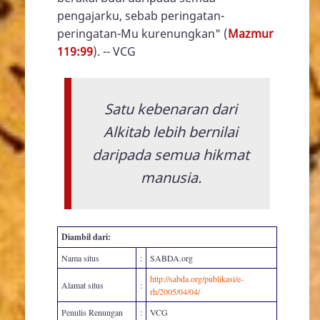
pengajarku, sebab peringatan-
peringatan-Mu kurenungkan" (
Mazmur
119:99
). -- VCG
Satu kebenaran dari
Alkitab lebih bernilai
daripada semua hikmat
manusia.
Diambil dari:
Nama situs
:
SABDA.org
http://sabda.org/publikasi/e-
Alamat situs
:
rh/2005/04/04/
Penulis Renungan
:
VCG