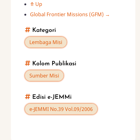
⤊
Up
traversal
Global Frontier Missions (GFM)
→
links
Kategori
for
Lembaga Misi
Global
Kolom Publikasi
Economic
Sumber Misi
Outreach
Edisi e-JEMMi
e-JEMMI No.39 Vol.09/2006