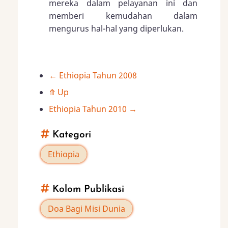
mereka dalam pelayanan ini dan
memberi kemudahan dalam
mengurus hal-hal yang diperlukan.
←
Ethiopia Tahun 2008
Book
⤊
Up
traversal
Ethiopia Tahun 2010
→
links
Kategori
for
Ethiopia
Ethiopia
Kolom Publikasi
Tahun
Doa Bagi Misi Dunia
2009