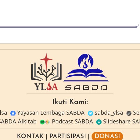
Ikuti Kami:
lsa
Yayasan Lembaga SABDA
sabda_ylsa
Se
ABDA Alkitab
Podcast SABDA
Slideshare S
KONTAK
|
PARTISIPASI
|
DONASI