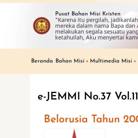
Skip
to
Pusat Bahan Misi Kristen
"Karena itu pergilah, jadikanl
main
mereka dalam nama Bapa dan A
content
melakukan segala sesuatu yan
ketahuilah, Aku menyertai kam
Main
Beranda
Bahan Misi
Multimedia Misi
navigation
e-JEMMI No.37 Vol.1
Belorusia Tahun 20