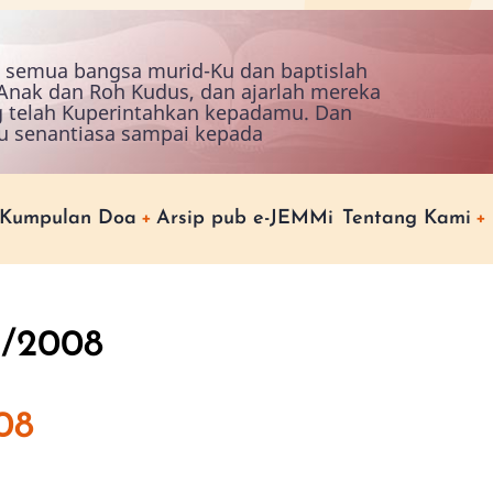
ah semua bangsa murid-Ku dan baptislah
nak dan Roh Kudus, dan ajarlah mereka
g telah Kuperintahkan kepadamu. Dan
u senantiasa sampai kepada
Kumpulan Doa
Arsip pub e-JEMMi
Tentang Kami
1/2008
08