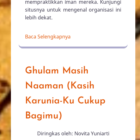
lewat situsnya, dan menyediakan tim
yang beranggotakan orang-orang
terlatih untuk menghubungi orang-
orang yang rindu melayani melalui
telepon. Melalui kerja sama dengan 75
organisasi pelayanan dan misi,
Rightnow Campaign membantu orang-
orang tersebut mengenali kerinduan
mereka dalam melayani Tuhan dan
mendapatkan kesempatan untuk
mempraktikkan iman mereka. Kunjungi
situsnya untuk mengenal organisasi ini
lebih dekat.
Baca Selengkapnya