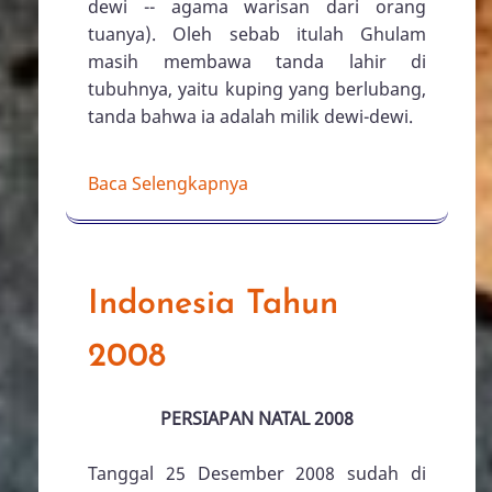
anak lagi. Namun, selalu gagal karena
semua anak yang lahir meninggal ketika
masih bayi. Oleh sebab kelahiran
Ghulam dianggap sebagai mukjizat,
setelah Ghulam lahir, ibunya
membawanya ke sebuah kuil yang
terletak di pegunungan Kashmir untuk
dipersembahkan kepada dewi-dewi
(ibunya adalah seorang Kedar yang taat,
namun masih percaya kepada dewi-
dewi -- agama warisan dari orang
tuanya). Oleh sebab itulah Ghulam
masih membawa tanda lahir di
tubuhnya, yaitu kuping yang berlubang,
tanda bahwa ia adalah milik dewi-dewi.
Baca Selengkapnya