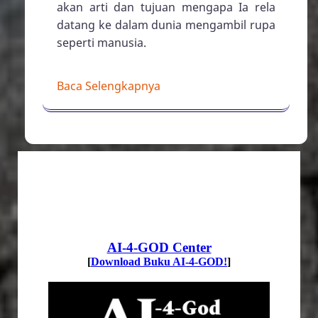
terbesar dalam sejarah kehidupan
manusia. Karena jika Ia tidak datang ke
dunia, maka sia-sialah hidup kita di
dunia ini. Jika Ia tidak datang, maka
hancurlah semua harapan akan masa
depan manusia. Jika Ia tidak datang,
maka manusia tidak akan pernah
mengalami kasih yang sejati yang
pernah ada di dunia ini. Melalui Natal
tahun ini, biarlah kita semakin mengerti
akan arti dan tujuan mengapa Ia rela
datang ke dalam dunia mengambil rupa
seperti manusia.
Baca Selengkapnya