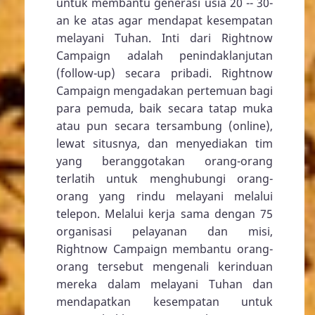
Rightnow Campaign didirikan oleh Brian
Mosley pada tahun 2000. Organisasi ini
didirikan berdasarkan pengalaman
Brian Mosley yang melihat banyak
organisasi Kristen yang hanya
bergantung pada brosur organisasinya
untuk menindaklanjuti orang-orang
yang memiliki kerinduan untuk terlibat
dalam pelayanan. Organisasi ini ada
untuk membantu generasi usia 20 -- 30-
an ke atas agar mendapat kesempatan
melayani Tuhan. Inti dari Rightnow
Campaign adalah penindaklanjutan
(follow-up) secara pribadi. Rightnow
Campaign mengadakan pertemuan bagi
para pemuda, baik secara tatap muka
atau pun secara tersambung (online),