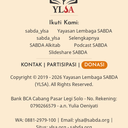
Ikuti Kami:
sabda_ylsa
Yayasan Lembaga SABDA
sabda_ylsa
Selengkapnya
SABDA Alkitab
Podcast SABDA
Slideshare SABDA
KONTAK
|
PARTISIPASI
|
DONASI
Copyright
© 2019 -
2026
Yayasan Lembaga SABDA
(YLSA).
All Rights Reserved.
Bank BCA Cabang Pasar Legi Solo - No. Rekening:
0790266579 - a.n. Yulia Oeniyati
WA:
0881-2979-100
| Email:
ylsa@sabda.org
|
Situs:
ylsa.org
-
sabda.org