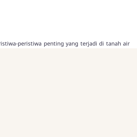
tiwa-peristiwa penting yang terjadi di tanah air
ng Kristen? Silakan Anda berkunjung ke Situs
injilan