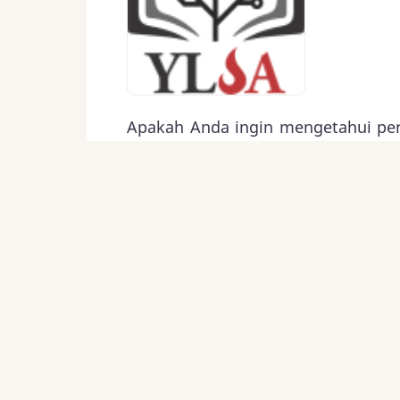
Apakah Anda ingin mengetahui peris
dan melihatnya dari sudut panda
Komintra.Net.
Baca Selengkapnya
Dalam Sepatu Peng