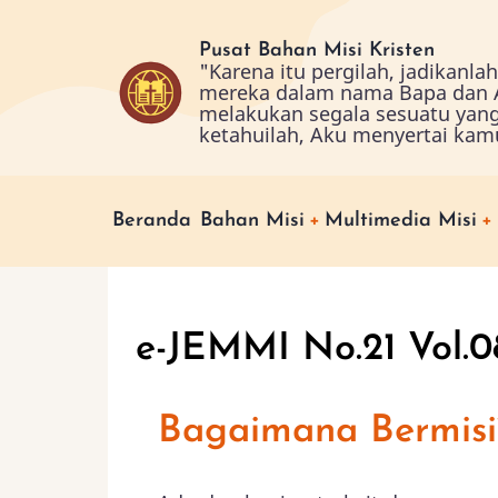
Skip
to
Pusat Bahan Misi Kristen
"Karena itu pergilah, jadikanl
main
mereka dalam nama Bapa dan A
content
melakukan segala sesuatu yan
ketahuilah, Aku menyertai kam
Main
Beranda
Bahan Misi
Multimedia Misi
navigation
e-JEMMI No.21 Vol.
Bagaimana Bermisi