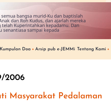
ah semua bangsa murid-Ku dan baptislah
nak dan Roh Kudus, dan ajarlah mereka
g telah Kuperintahkan kepadamu. Dan
u senantiasa sampai kepada
Kumpulan Doa
Arsip pub e-JEMMi
Tentang Kami
9/2006
i Masyarakat Pedalaman