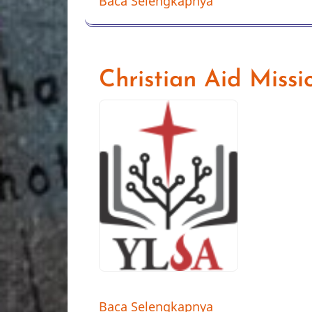
Baca Selengkapnya
Christian Aid Missi
Baca Selengkapnya