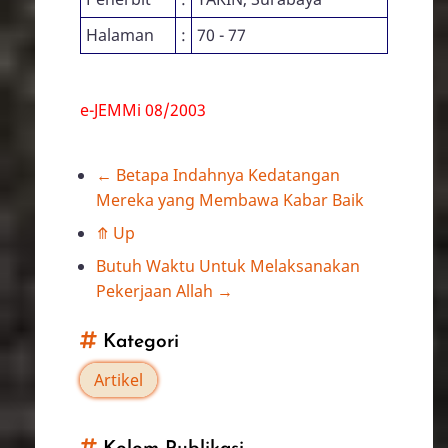
Halaman
:
70 - 77
e-JEMMi 08/2003
←
Betapa Indahnya Kedatangan
Book
Mereka yang Membawa Kabar Baik
traversal
⤊
Up
Butuh Waktu Untuk Melaksanakan
links
Pekerjaan Allah
→
for
Kategori
Bimbingan
Artikel
Lanjutan: