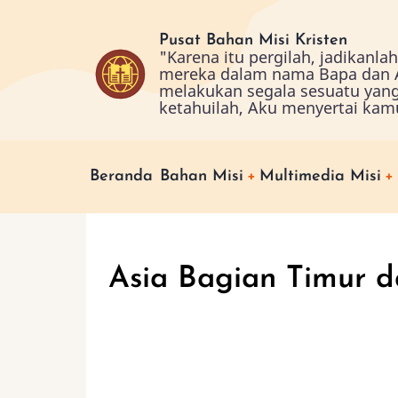
Skip
to
Pusat Bahan Misi Kristen
"Karena itu pergilah, jadikanl
main
mereka dalam nama Bapa dan A
content
melakukan segala sesuatu yan
ketahuilah, Aku menyertai kam
Main
Beranda
Bahan Misi
Multimedia Misi
navigation
Asia Bagian Timur d