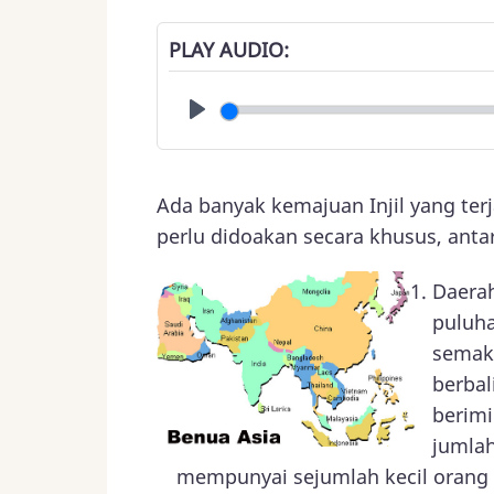
PLAY AUDIO
Play
Ada banyak kemajuan Injil yang terj
perlu didoakan secara khusus, antar
Daera
puluha
semaki
berbal
berimi
jumlah
mempunyai sejumlah kecil orang K