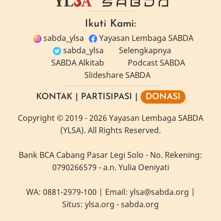
Ikuti Kami:
sabda_ylsa
Yayasan Lembaga SABDA
sabda_ylsa
Selengkapnya
SABDA Alkitab
Podcast SABDA
Slideshare SABDA
KONTAK
|
PARTISIPASI
|
DONASI
Copyright
© 2019 -
2026
Yayasan Lembaga SABDA
(YLSA).
All Rights Reserved.
Bank BCA Cabang Pasar Legi Solo - No. Rekening:
0790266579 - a.n. Yulia Oeniyati
WA:
0881-2979-100
| Email:
ylsa@sabda.org
|
Situs:
ylsa.org
-
sabda.org