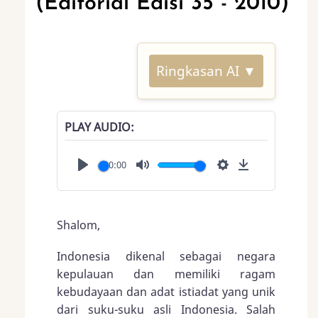
(Editorial Edisi 35 - 2010)
Ringkasan AI ▼
PLAY AUDIO
00:00
Play
Mute
Settings
Download
Shalom,
Indonesia dikenal sebagai negara
kepulauan dan memiliki ragam
kebudayaan dan adat istiadat yang unik
dari suku-suku asli Indonesia. Salah