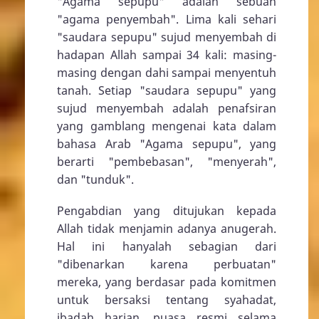
"Agama sepupu" adalah sebuah
"agama penyembah". Lima kali sehari
"saudara sepupu" sujud menyembah di
hadapan Allah sampai 34 kali: masing-
masing dengan dahi sampai menyentuh
tanah. Setiap "saudara sepupu" yang
sujud menyembah adalah penafsiran
yang gamblang mengenai kata dalam
bahasa Arab "Agama sepupu", yang
berarti "pembebasan", "menyerah",
dan "tunduk".
Pengabdian yang ditujukan kepada
Allah tidak menjamin adanya anugerah.
Hal ini hanyalah sebagian dari
"dibenarkan karena perbuatan"
mereka, yang berdasar pada komitmen
untuk bersaksi tentang syahadat,
ibadah harian, puasa resmi selama