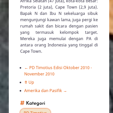
Afrika Selatan (47 juta), kota-kota besar:
Pretoria (2 juta), Cape Town (2,9 juta).
Bapak N dan Ibu N sekeluarga sibuk
mengunjungi kawan lama, juga pergi ke
rumah sakit dan bicara dengan pasien
yang termasuk kelompok target.
Mereka juga memulai dengan PA di
antara orang Indonesia yang tinggal di
Cape Town.
←
PD Timotius Edisi Oktober 2010 -
Book
November 2010
traversal
⤊
Up
Amerika dan Pasifik
→
links
Kategori
for
PD Timotius