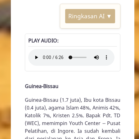
Ringkasan AI ▼
PLAY AUDIO
Guinea-Bissau
Guinea-Bissau (1.7 juta), Ibu kota Bissau
(0.4 juta), agama Islam 48%, Animis 42%,
Katolik 7%, Kristen 2.5%. Bapak Pdt. TD
(WEC), memimpin Youth Center -- Pusat
Pelatihan, di Ingore. Ia sudah kembali
dari perjalanan ke Asia dan Eropa. Ia