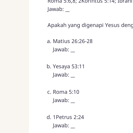
Roma 5:6,8; 2Korintus 5:14; Ibrani
Jawab: __
Apakah yang digenapi Yesus den
Matius 26:26-28
Jawab: __
Yesaya 53:11
Jawab: __
Roma 5:10
Jawab: __
1Petrus 2:24
Jawab: __