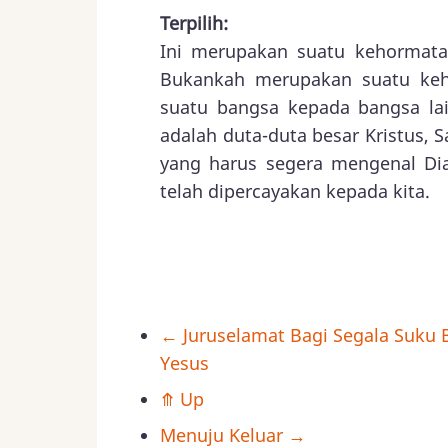
Terpilih:
Ini merupakan suatu kehormatan
Bukankah merupakan suatu keho
suatu bangsa kepada bangsa lain
adalah duta-duta besar Kristus, 
yang harus segera mengenal Dia
telah dipercayakan kepada kita.
←
Juruselamat Bagi Segala Suku 
Book
Yesus
traversal
⤊
Up
Menuju Keluar
→