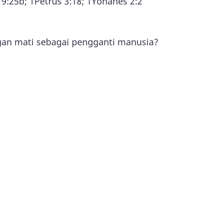
 9:25b; 1Petrus 3:18; 1Yohanes 2:2
gan mati sebagai pengganti manusia?