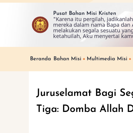
Skip
to
Pusat Bahan Misi Kristen
"Karena itu pergilah, jadikanl
main
mereka dalam nama Bapa dan A
content
melakukan segala sesuatu yan
ketahuilah, Aku menyertai kam
Main
Beranda
Bahan Misi
Multimedia Misi
navigation
Juruselamat Bagi S
Tiga: Domba Allah 