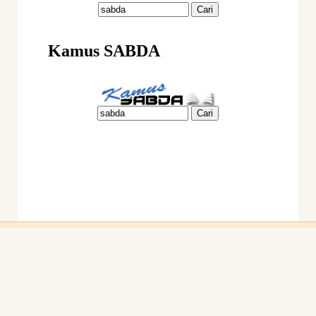
Ikuti Kami:
sabda_ylsa
Yayasan Lembaga SABDA