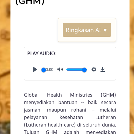
(GHM)
Ringkasan AI ▼
PLAY AUDIO
00:00
Play
Mute
Settings
Download
Global Health Ministries (GHM)
menyediakan bantuan -- baik secara
jasmani maupun rohani -- melalui
pelayanan kesehatan Lutheran
(Lutheran health care) di seluruh dunia.
Tujuan GHM adalah menyediakan