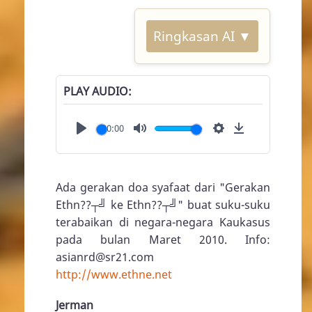
Ringkasan AI ▼
PLAY AUDIO
00:00
Play
Mute
Settings
Download
Ada gerakan doa syafaat dari "Gerakan
Ethn??┬╝ ke Ethn??┬╝" buat suku-suku
terabaikan di negara-negara Kaukasus
pada bulan Maret 2010. Info:
asianrd@sr21.com
http://www.ethne.net
Jerman