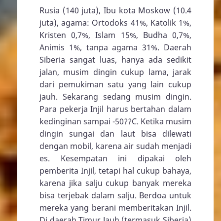
Rusia (140 juta), Ibu kota Moskow (10.4
juta), agama: Ortodoks 41%, Katolik 1%,
Kristen 0,7%, Islam 15%, Budha 0,7%,
Animis 1%, tanpa agama 31%. Daerah
Siberia sangat luas, hanya ada sedikit
jalan, musim dingin cukup lama, jarak
dari pemukiman satu yang lain cukup
jauh. Sekarang sedang musim dingin.
Para pekerja Injil harus bertahan dalam
kedinginan sampai -50??C. Ketika musim
dingin sungai dan laut bisa dilewati
dengan mobil, karena air sudah menjadi
es. Kesempatan ini dipakai oleh
pemberita Injil, tetapi hal cukup bahaya,
karena jika salju cukup banyak mereka
bisa terjebak dalam salju. Berdoa untuk
mereka yang berani memberitakan Injil.
Di daerah Timur Jauh (termasuk Siberia)