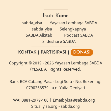
Ikuti Kami:
sabda_ylsa
Yayasan Lembaga SABDA
sabda_ylsa
Selengkapnya
SABDA Alkitab
Podcast SABDA
Slideshare SABDA
KONTAK
|
PARTISIPASI
|
DONASI
Copyright
© 2019 -
2026
Yayasan Lembaga SABDA
(YLSA).
All Rights Reserved.
Bank BCA Cabang Pasar Legi Solo - No. Rekening:
0790266579 - a.n. Yulia Oeniyati
WA:
0881-2979-100
| Email:
ylsa@sabda.org
|
Situs:
ylsa.org
-
sabda.org