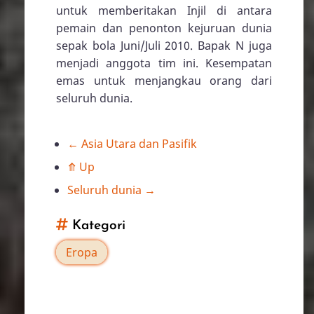
untuk memberitakan Injil di antara
pemain dan penonton kejuruan dunia
sepak bola Juni/Juli 2010. Bapak N juga
menjadi anggota tim ini. Kesempatan
emas untuk menjangkau orang dari
seluruh dunia.
←
Asia Utara dan Pasifik
Book
⤊
Up
traversal
Seluruh dunia
→
links
Kategori
for
Eropa
Eropa