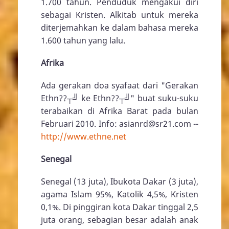
1.700 tahun. Penduduk mengakui diri
sebagai Kristen. Alkitab untuk mereka
diterjemahkan ke dalam bahasa mereka
1.600 tahun yang lalu.
Afrika
Ada gerakan doa syafaat dari "Gerakan
Ethn??┬╝ ke Ethn??┬╝" buat suku-suku
terabaikan di Afrika Barat pada bulan
Februari 2010. Info: asianrd@sr21.com --
http://www.ethne.net
Senegal
Senegal (13 juta), Ibukota Dakar (3 juta),
agama Islam 95%, Katolik 4,5%, Kristen
0,1%. Di pinggiran kota Dakar tinggal 2,5
juta orang, sebagian besar adalah anak